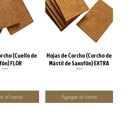
orcho (Cuello de
Hojas de Corcho (Corcho de
ta rápida
Vista rápida
fón) FLOR
Mástil de Saxofón) EXTRA
r al carrito
Agregar al carrito