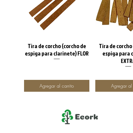
Tira de corcho (corcho de
Tira de corcho
Vista rápida
Vista rá
espiga para clarinete) FLOR
espiga para c
EXTR
Agregar al carrito
Agregar al 