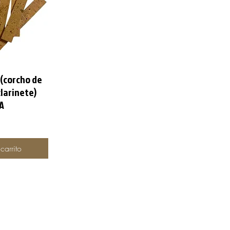
 (corcho de
pida
larinete)
A
carrito