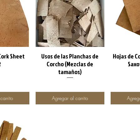
Cork Sheet
Usos de las Planchas de
Hojas de C
pida
Vista rápida
Vis
R
Corcho (Mezclas de
Saxo
tamaños)
carrito
Agregar al carrito
Agrega