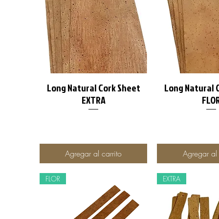
Long Natural Cork Sheet
Long Natural 
Vista rápida
Vista rá
EXTRA
FLO
Agregar al carrito
Agregar al 
FLOR
EXTRA