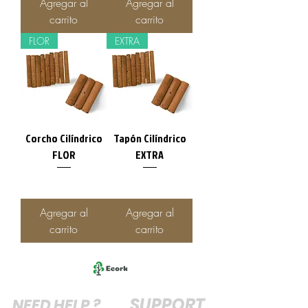
Agregar al
Agregar al
carrito
carrito
FLOR
EXTRA
Corcho Cilíndrico
Tapón Cilíndrico
FLOR
EXTRA
Agregar al
Agregar al
carrito
carrito
SUPPORT
NEED HELP ?