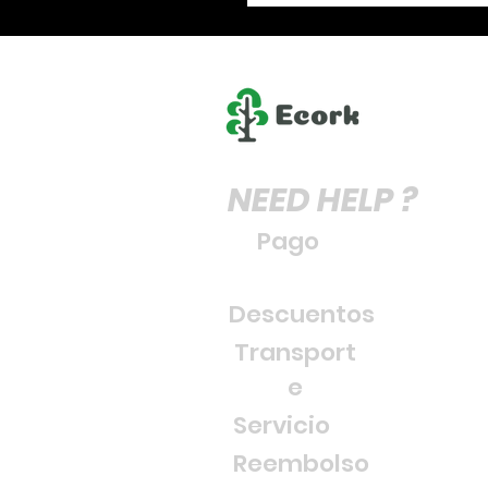
NEED HELP ?
Pago
Descuentos
Transport
e
Servicio
Reembolso