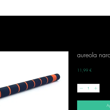
r
FISHING PRODUCTS
More
aureola nar
Precio
11,99 €
Cantidad
*
Ag