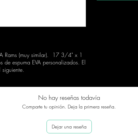
LA Rams (muy similar). 17 3/4" x 1
s de espuma EVA personalizados. El
 siguiente.
No hay reseñas todavía
Comparte tu opinión. Deja la primera reseña.
Dejar una reseña