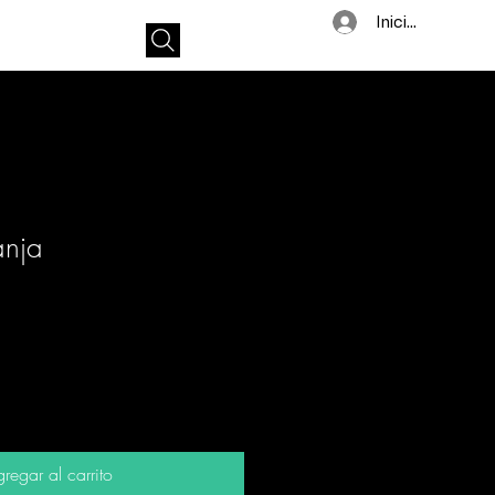
Iniciar sesión
anja
regar al carrito